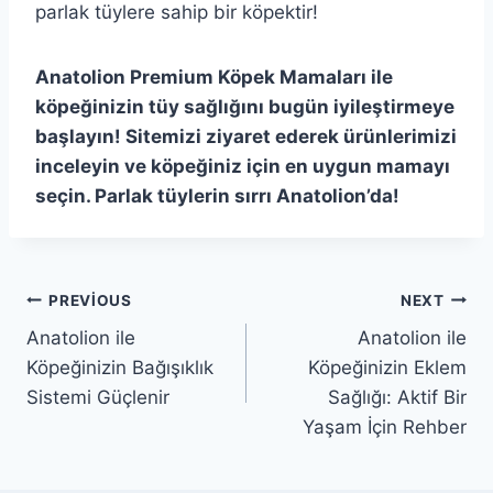
parlak tüylere sahip bir köpektir!
Anatolion Premium Köpek Mamaları ile
köpeğinizin tüy sağlığını bugün iyileştirmeye
başlayın! Sitemizi ziyaret ederek ürünlerimizi
inceleyin ve köpeğiniz için en uygun mamayı
seçin. Parlak tüylerin sırrı Anatolion’da!
Yazı
PREVIOUS
NEXT
Anatolion ile
Anatolion ile
gezinmesi
Köpeğinizin Bağışıklık
Köpeğinizin Eklem
Sistemi Güçlenir
Sağlığı: Aktif Bir
Yaşam İçin Rehber