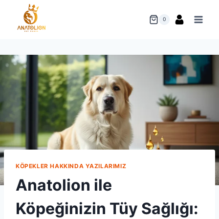
Skip
to
0
content
KÖPEKLER HAKKINDA YAZILARIMIZ
Anatolion ile
Köpeğinizin Tüy Sağlığı: