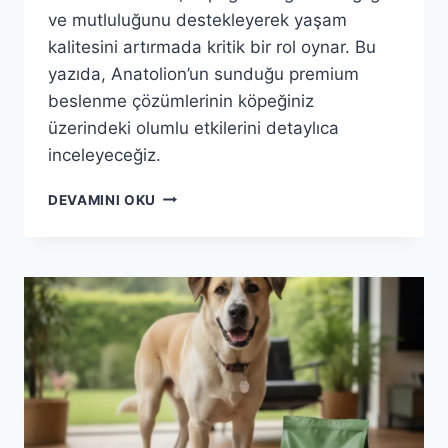
ve mutluluğunu destekleyerek yaşam
kalitesini artırmada kritik bir rol oynar. Bu
yazıda, Anatolion’un sunduğu premium
beslenme çözümlerinin köpeğiniz
üzerindeki olumlu etkilerini detaylıca
inceleyeceğiz.
ANATOLION
DEVAMINI OKU
MAMA
ILE
KÖPEĞINIZIN
YAŞAM
KALITESINI
MAKSIMIZE
EDIN