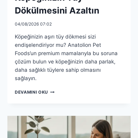
Dökülmesini Azaltın
04/08/2026 07:02
Köpeğinizin aşırı tüy dökmesi sizi
endişelendiriyor mu? Anatolion Pet
Foods’un premium mamalarıyla bu soruna
çözüm bulun ve köpeğinizin daha parlak,
daha sağlıklı tüylere sahip olmasını
sağlayın.
ANATOLION
DEVAMINI OKU
MAMA
ILE
KÖPEĞINIZIN
TÜY
DÖKÜLMESINI
AZALTIN