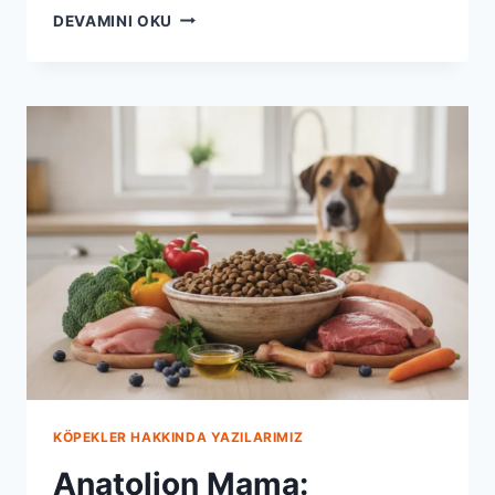
ANATOLION
DEVAMINI OKU
ILE
KÖPEĞINIZIN
ENERJI
DEPOSU:
DOĞRU
MAMA
SEÇIMI
KÖPEKLER HAKKINDA YAZILARIMIZ
Anatolion Mama: