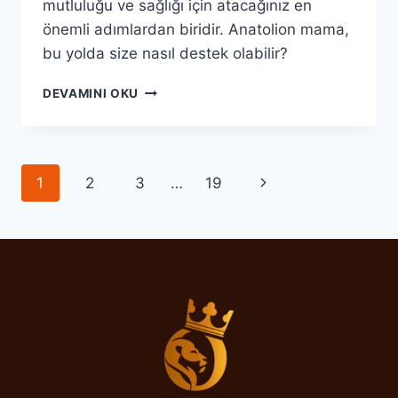
mutluluğu ve sağlığı için atacağınız en
önemli adımlardan biridir. Anatolion mama,
bu yolda size nasıl destek olabilir?
ANATOLION
DEVAMINI OKU
MAMA
ILE
KÖPEĞINIZIN
YAŞAM
Page
Next
1
2
3
…
19
KALITESINI
YÜKSELTIN
navigation
Page