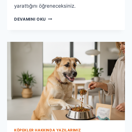
yarattığını öğreneceksiniz.
ANATOLION
DEVAMINI OKU
MAMA
ILE
KÖPEĞINIZIN
SINDIRIM
SAĞLIĞINI
DESTEKLEYIN
KÖPEKLER HAKKINDA YAZILARIMIZ