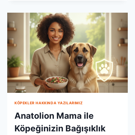
ILE
KÖPEĞINIZIN
ENERJI
SEVIYESINI
YÜKSELTIN
KÖPEKLER HAKKINDA YAZILARIMIZ
Anatolion Mama ile
Köpeğinizin Bağışıklık