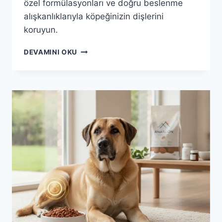
özel formülasyonları ve doğru beslenme
alışkanlıklarıyla köpeğinizin dişlerini
koruyun.
ANATOLION
DEVAMINI OKU
MAMA
ILE
KÖPEĞINIZIN
DIŞ
SAĞLIĞI:
PARLAK
BIR
GÜLÜŞÜN
SIRLARI