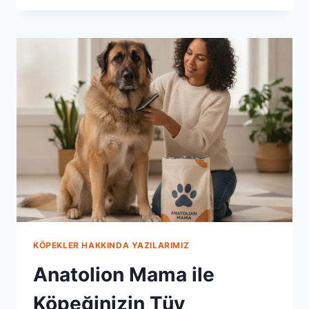
ILE
KÖPEĞINIZIN
EKLEM
SAĞLIĞINI
KORUYUN
KÖPEKLER HAKKINDA YAZILARIMIZ
Anatolion Mama ile
Köpeğinizin Tüy