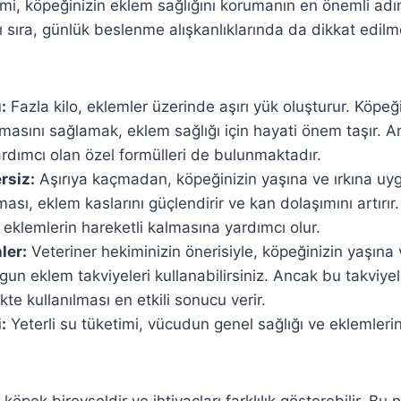
, köpeğinizin eklem sağlığını korumanın en önemli adıml
sıra, günlük beslenme alışkanlıklarında da dikkat edilm
:
Fazla kilo, eklemler üzerinde aşırı yük oluşturur. Köpeği
masını sağlamak, eklem sağlığı için hayati önem taşır. An
rdımcı olan özel formülleri de bulunmaktadır.
rsiz:
Aşırıya kaçmadan, köpeğinizin yaşına ve ırkına uy
ası, eklem kaslarını güçlendirir ve kan dolaşımını artırır.
 eklemlerin hareketli kalmasına yardımcı olur.
ler:
Veteriner hekiminizin önerisiyle, köpeğinizin yaşına 
n eklem takviyeleri kullanabilirsiniz. Ancak bu takviyeler
kte kullanılması en etkili sonucu verir.
:
Yeterli su tüketimi, vücudun genel sağlığı ve eklemlerin
köpek bireyseldir ve ihtiyaçları farklılık gösterebilir. Bu 