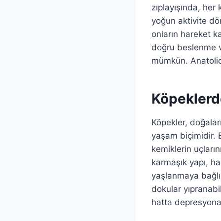
zıplayışında, he
yoğun aktivite dö
onların hareket ka
doğru beslenme ve
mümkün. Anatolion
Köpeklerd
Köpekler, doğalar
yaşam biçimidir. B
kemiklerin uçları
karmaşık yapı, ha
yaşlanmaya bağlı o
dokular yıpranabil
hatta depresyona 