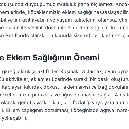
r koşuşunda duyduğumuz mutluluk paha biçilemez. Ancak
nemlerinde, köpeklerimizin eklem sağlığı hassaslaşabilir
biliyetini kısıtlayabilir ve yaşam kalitelerini olumsuz etkil
 bakım ile sevimli dostlarımızın eklem sağlığını korum
 Pet Foods olarak, bu konuda size rehberlik etmek için
e Eklem Sağlığının Önemi
ı gereği oldukça aktiftirler. Koşmak, zıplamak, oyun oyn
u aktiviteler, eklemler üzerinde sürekli bir baskı oluşturu
nı kaplayan kıkırdak dokusu, eklem sıvısı ve bağ dokuları
reketlerimizin pürüzsüz ve ağrısız olmasını sağlar. Anca
larak, genetik yatkınlıklar, kilo fazlalığı veya yaralanm
ir. Eklem sağlığının bozulması, köpeğinizde ağrıya, hareke
yol açabilir.