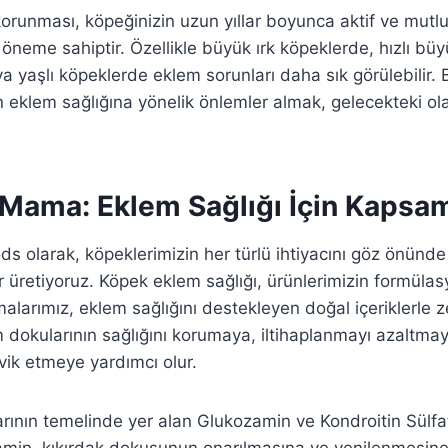
korunması, köpeğinizin uzun yıllar boyunca aktif ve mutl
k öneme sahiptir. Özellikle büyük ırk köpeklerde, hızlı b
 yaşlı köpeklerde eklem sorunları daha sık görülebilir.
n eklem sağlığına yönelik önlemler almak, gelecekteki ola
 Mama: Eklem Sağlığı İçin Kapsam
ds olarak, köpeklerimizin her türlü ihtiyacını göz önünd
retiyoruz. Köpek eklem sağlığı, ürünlerimizin formülas
alarımız, eklem sağlığını destekleyen doğal içeriklerle zen
em dokularının sağlığını korumaya, iltihaplanmayı azaltmay
vik etmeye yardımcı olur.
ının temelinde yer alan Glukozamin ve Kondroitin Sülfat
zamin, kıkırdak dokusunun onarılmasına ve yenilenmesin