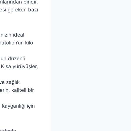
arından biridir.
esi gereken bazı
nizin ideal
atolion’un kilo
gun düzenli
 Kısa yürüyüşler,
ve sağlık
in, kaliteli bir
 kayganlığı için
nedenle,