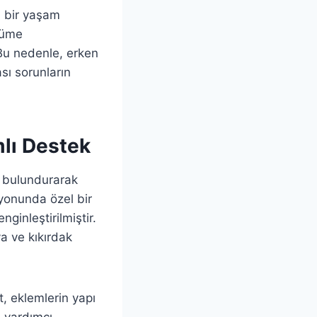
u bir yaşam
üyüme
 Bu nedenle, erken
sı sorunların
lı Destek
e bulundurarak
yonunda özel bir
ginleştirilmiştir.
a ve kıkırdak
, eklemlerin yapı
e yardımcı