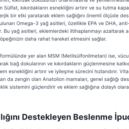
n Sülfat, kıkırdakların esnekliğini artırır ve su tutma kapas
nerjik bir etki yaratarak eklem sağlığını önemli ölçüde des
lunan Omega-3 yağ asitleri, özellikle EPA ve DHA, anti
nir. Bu yağ asitleri, eklemlerdeki iltihaplanmayı azaltarak 
köpeğinizin daha rahat hareket etmesini sağlar.
 formülünde yer alan MSM (Metilsülfonilmetan) ise, vücu
ayarak bağ dokularının ve kıkırdakların güçlenmesine katk
em esnekliğini artırır ve iyileşme sürecini hızlandırır. Vit
dan da zengin olan Anatolion mamaları, genel sağlığı de
klık sistemini güçlendirir ve eklem sağlığına dolaylı olar
lığını Destekleyen Beslenme İpuç