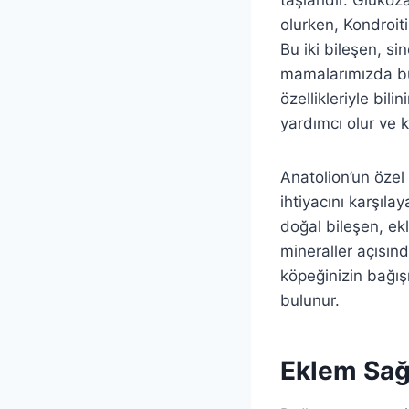
olurken, Kondroiti
Bu iki bileşen, si
mamalarımızda bu
özellikleriyle bili
yardımcı olur ve 
Anatolion’un özel
ihtiyacını karşıl
doğal bileşen, ekl
mineraller açısın
köpeğinizin bağışı
bulunur.
Eklem Sağ