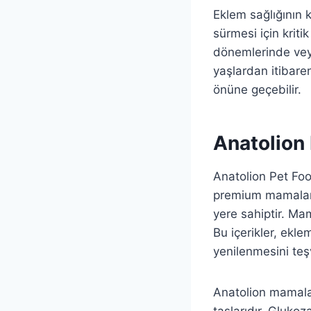
Eklem sağlığının 
sürmesi için kriti
dönemlerinde veya
yaşlardan itibare
önüne geçebilir.
Anatolion
Anatolion Pet Foo
premium mamalar ü
yere sahiptir. Mam
Bu içerikler, ekl
yenilenmesini teş
Anatolion mamalar
taşlarıdır. Gluko