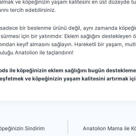
r almak ve köpeğinizin yaşam kalitesini en üst düzeyde t
nı tercih edebilirsiniz.
sadece bir beslenme ürünü değil, aynı zamanda köpeğin
 sürmesi için bir yatırımdır. Eklem sağlığını destekleyen öz
nından keyif almasını sağlayın. Hareketli bir yaşam, mutl
luğu Anatolion ile taçlandırın!
ods ile köpeğinizin eklem sağlığını bugün destekleme
fetmek ve köpeğinizin yaşam kalitesini artırmak içi
peğinizin Sindirim
Anatolion Mama ile Kö