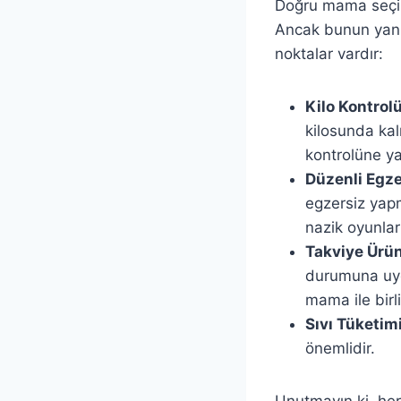
Doğru mama seçimi
Ancak bunun yanı 
noktalar vardır:
Kilo Kontrolü
kilosunda kal
kontrolüne ya
Düzenli Egze
egzersiz yapm
nazik oyunlar
Takviye Ürün
durumuna uygu
mama ile birli
Sıvı Tüketimi
önemlidir.
Unutmayın ki, her 