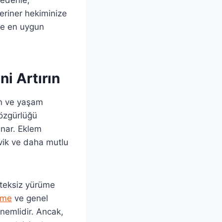
eriner hekiminize
re en uygun
ni Artırın
un ve yaşam
 özgürlüğü
unar. Eklem
evik ve daha mutlu
isteksiz yürüme
irme
ve genel
nemlidir. Ancak,