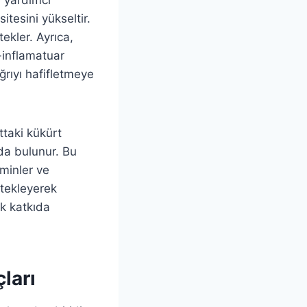
itesini yükseltir.
tekler. Ayrıca,
-inflamatuar
ağrıyı hafifletmeye
ttaki kükürt
ıda bulunur. Bu
aminler ve
stekleyerek
ak katkıda
ları