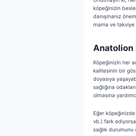
köpeğinizin besle
danışmanız önemli
mama ve takviye ö
Anatolion 
Köpeğinizin her 
kalitesinin bir gö
doyasıya yaşayabil
sağlığına odaklan
olmasına yardımcı
Eğer köpeğinizde 
vb.) fark ediyors
sağlık durumunu d