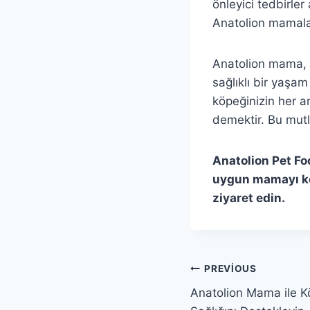
önleyici tedbirle
Anatolion mamaları
Anatolion mama, 
sağlıklı bir yaşam
köpeğinizin her a
demektir. Bu mutlu
Anatolion Pet Fo
uygun mamayı keş
ziyaret edin.
Yazı
PREVIOUS
Anatolion Mama ile Kö
gezinmesi