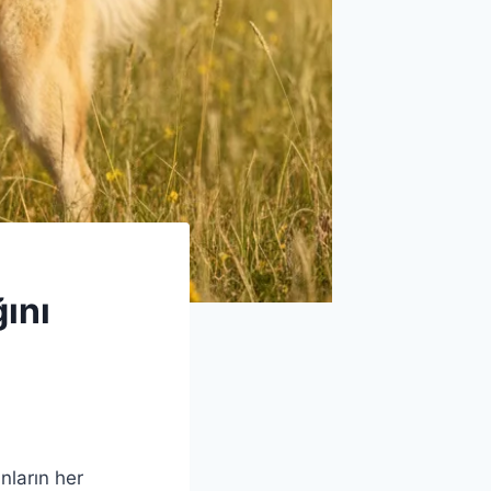
ını
nların her