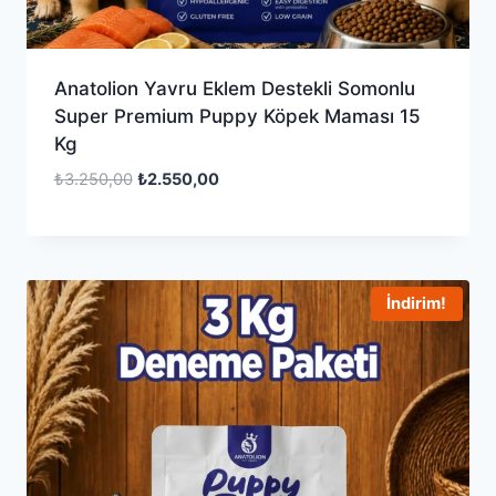
Anatolion Yavru Eklem Destekli Somonlu
Super Premium Puppy Köpek Maması 15
Kg
Orijinal
Şu
₺
3.250,00
₺
2.550,00
fiyat:
andaki
₺3.250,00.
fiyat:
₺2.550,00.
İndirim!