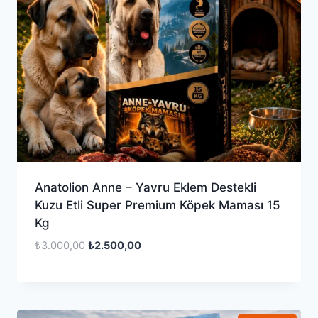
Anatolion Anne – Yavru Eklem Destekli
Kuzu Etli Super Premium Köpek Maması 15
Kg
Orijinal
Şu
₺
3.000,00
₺
2.500,00
fiyat:
andaki
₺3.000,00.
fiyat:
₺2.500,00.