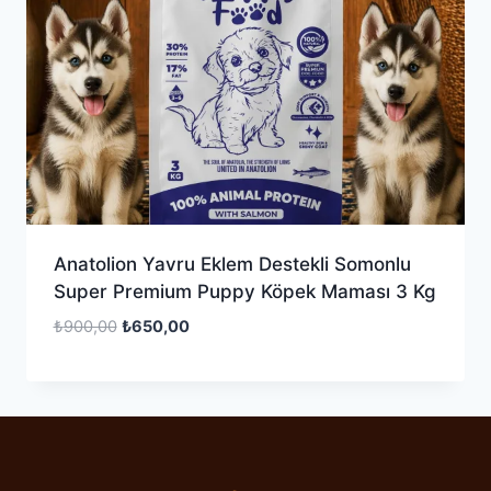
Anatolion Yavru Eklem Destekli Somonlu
Super Premium Puppy Köpek Maması 3 Kg
Orijinal
Şu
₺
900,00
₺
650,00
fiyat:
andaki
₺900,00.
fiyat:
₺650,00.