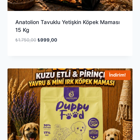
Anatolion Tavuklu Yetişkin Köpek Maması
15 Kg
Orijinal
Şu
₺
1.750,00
₺
999,00
fiyat:
andaki
₺1.750,00.
fiyat:
₺999,00.
İndirim!