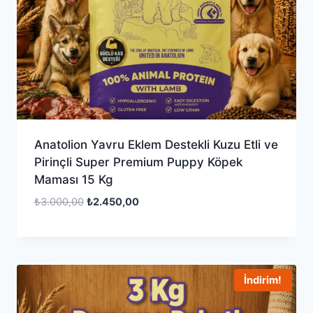
Anatolion Yavru Eklem Destekli Kuzu Etli ve
Pirinçli Super Premium Puppy Köpek
Maması 15 Kg
Orijinal
Şu
₺
3.000,00
₺
2.450,00
fiyat:
andaki
₺3.000,00.
fiyat:
₺2.450,00.
İndirim!