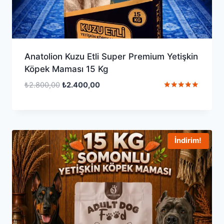
Anatolion Kuzu Etli Super Premium Yetişkin
Köpek Maması 15 Kg
Orijinal
Şu
₺
2.800,00
₺
2.400,00
fiyat:
andaki
5 üzerinden
5.00
₺2.800,00.
fiyat:
oy aldı
₺2.400,00.
İndirim!