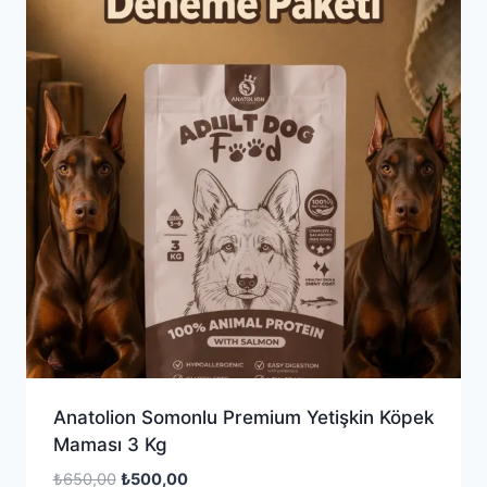
Anatolion Somonlu Premium Yetişkin Köpek
Maması 3 Kg
Orijinal
Şu
₺
650,00
₺
500,00