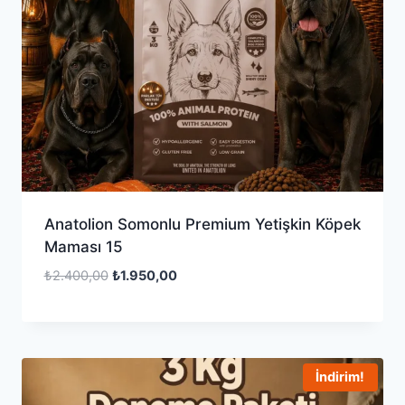
Anatolion Somonlu Premium Yetişkin Köpek
Maması 15
Orijinal
Şu
₺
2.400,00
₺
1.950,00
fiyat:
andaki
₺2.400,00.
fiyat:
₺1.950,00.
İndirim!