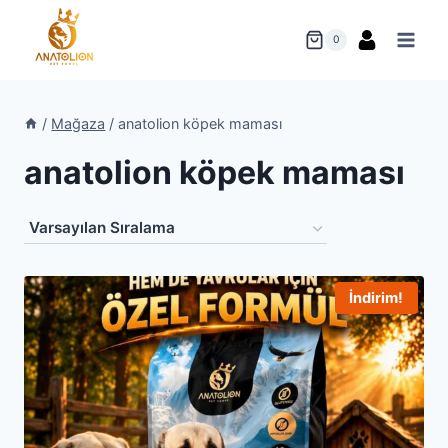
Skip
to
0
content
/
Mağaza
/
anatolion köpek maması
anatolion köpek maması
İndirim!