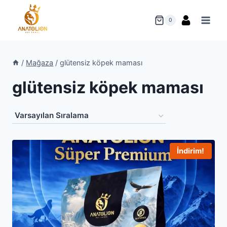
Skip
to
0
content
/
Mağaza
/
glütensiz köpek maması
glütensiz köpek maması
İndirim!