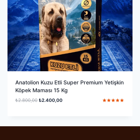
Anatolion Kuzu Etli Super Premium Yetişkin
Köpek Maması 15 Kg
Orijinal
Şu
₺
2.800,00
₺
2.400,00
fiyat:
andaki
5 üzerinden
5.00
₺2.800,00.
fiyat:
oy aldı
₺2.400,00.