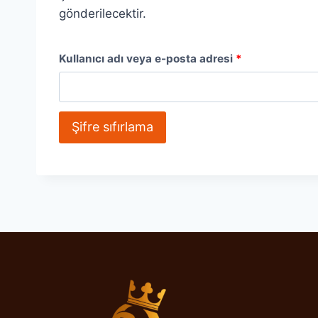
gönderilecektir.
G
Kullanıcı adı veya e-posta adresi
*
e
r
Şifre sıfırlama
e
k
l
i