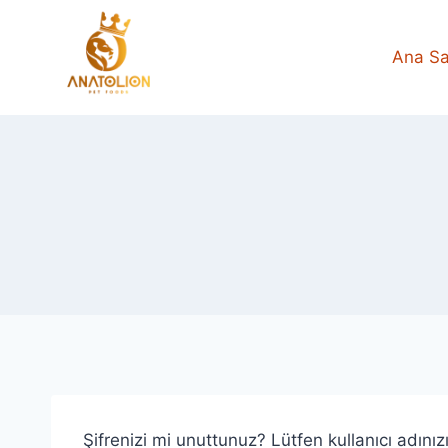
Skip
to
Ana Sa
content
Şifrenizi mi unuttunuz? Lütfen kullanıcı adınız