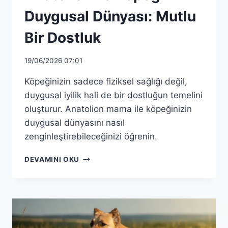
Duygusal Dünyası: Mutlu
Bir Dostluk
19/06/2026 07:01
Köpeğinizin sadece fiziksel sağlığı değil,
duygusal iyilik hali de bir dostluğun temelini
oluşturur. Anatolion mama ile köpeğinizin
duygusal dünyasını nasıl
zenginleştirebileceğinizi öğrenin.
ANATOLION
DEVAMINI OKU
ILE
KÖPEĞINIZIN
DUYGUSAL
DÜNYASI:
MUTLU
BIR