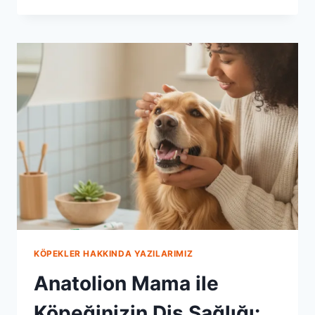
ILE
KÖPEĞINIZIN
BAĞIŞIKLIK
SISTEMINI
GÜÇLENDIRIN
KÖPEKLER HAKKINDA YAZILARIMIZ
Anatolion Mama ile
Köpeğinizin Diş Sağlığı: