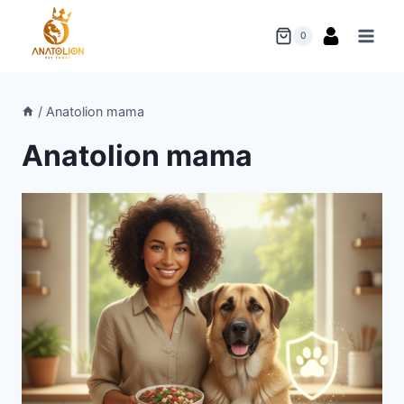
Skip
to
0
content
/
Anatolion mama
Anatolion mama