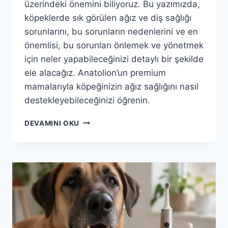
üzerindeki önemini biliyoruz. Bu yazımızda,
köpeklerde sık görülen ağız ve diş sağlığı
sorunlarını, bu sorunların nedenlerini ve en
önemlisi, bu sorunları önlemek ve yönetmek
için neler yapabileceğinizi detaylı bir şekilde
ele alacağız. Anatolion’un premium
mamalarıyla köpeğinizin ağız sağlığını nasıl
destekleyebileceğinizi öğrenin.
ANATOLION
DEVAMINI OKU
ILE
KÖPEĞINIZIN
AĞIZ
SAĞLIĞI:
GÜLÜMSEMESIYLE
FARK
YARATIN