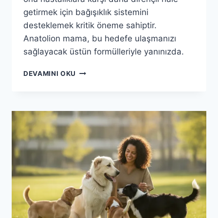
getirmek için bağışıklık sistemini
desteklemek kritik öneme sahiptir.
Anatolion mama, bu hedefe ulaşmanızı
sağlayacak üstün formülleriyle yanınızda.
ANATOLION
DEVAMINI OKU
MAMA
ILE
KÖPEĞINIZIN
BAĞIŞIKLIK
SISTEMINI
GÜÇLENDIRIN