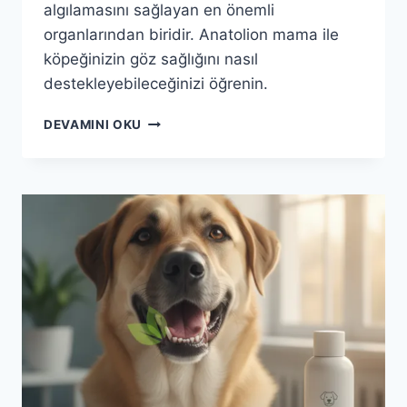
algılamasını sağlayan en önemli
organlarından biridir. Anatolion mama ile
köpeğinizin göz sağlığını nasıl
destekleyebileceğinizi öğrenin.
ANATOLION
DEVAMINI OKU
ILE
KÖPEĞINIZIN
GÖZ
SAĞLIĞI:
PARLAK
BAKIŞLARIN
SIRRI