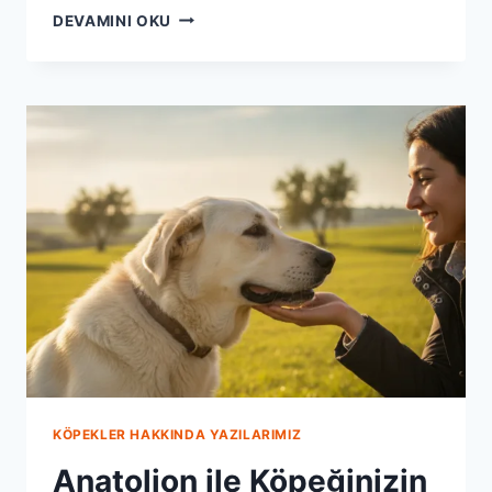
ANATOLION
DEVAMINI OKU
ILE
KÖPEĞINIZIN
DIŞ
SAĞLIĞI
SIRLARI
KÖPEKLER HAKKINDA YAZILARIMIZ
Anatolion ile Köpeğinizin