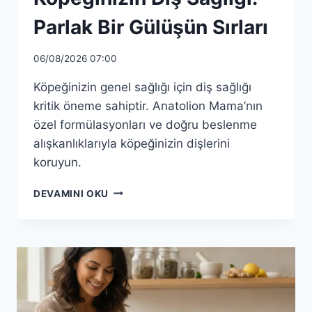
Parlak Bir Gülüşün Sırları
06/08/2026 07:00
Köpeğinizin genel sağlığı için diş sağlığı
kritik öneme sahiptir. Anatolion Mama’nın
özel formülasyonları ve doğru beslenme
alışkanlıklarıyla köpeğinizin dişlerini
koruyun.
ANATOLION
DEVAMINI OKU
MAMA
ILE
KÖPEĞINIZIN
DIŞ
SAĞLIĞI:
PARLAK
BIR
GÜLÜŞÜN