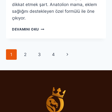
dikkat etmek şart. Anatolion mama, eklem
sağlığını destekleyen özel formülü ile öne
çıkıyor.
ANATOLION
DEVAMINI OKU
ILE
KÖPEĞINIZIN
EKLEM
SAĞLIĞINI
Page
Next
1
2
3
4
KORUYUN
navigation
Page