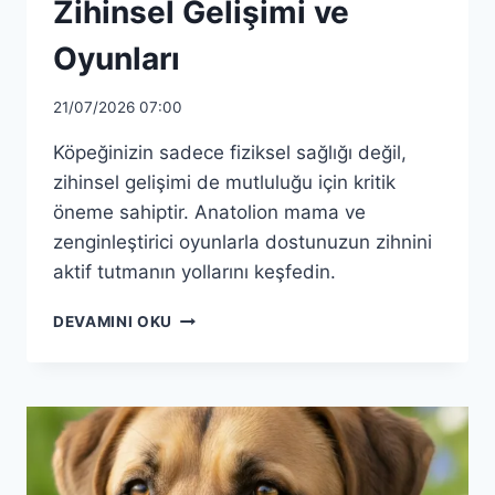
Zihinsel Gelişimi ve
Oyunları
21/07/2026 07:00
Köpeğinizin sadece fiziksel sağlığı değil,
zihinsel gelişimi de mutluluğu için kritik
öneme sahiptir. Anatolion mama ve
zenginleştirici oyunlarla dostunuzun zihnini
aktif tutmanın yollarını keşfedin.
ANATOLION
DEVAMINI OKU
ILE
KÖPEĞINIZIN
ZIHINSEL
GELIŞIMI
VE
OYUNLARI