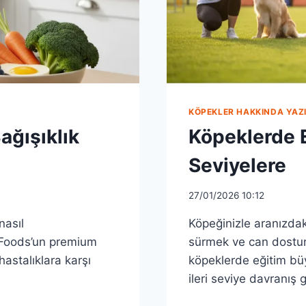
KÖPEKLER HAKKINDA YAZI
ağışıklık
Köpeklerde E
Seviyelere
27/01/2026 10:12
nasıl
Köpeğinizle aranızda
t Foods’un premium
sürmek ve can dostun
astalıklara karşı
köpeklerde eğitim bü
ileri seviye davranış