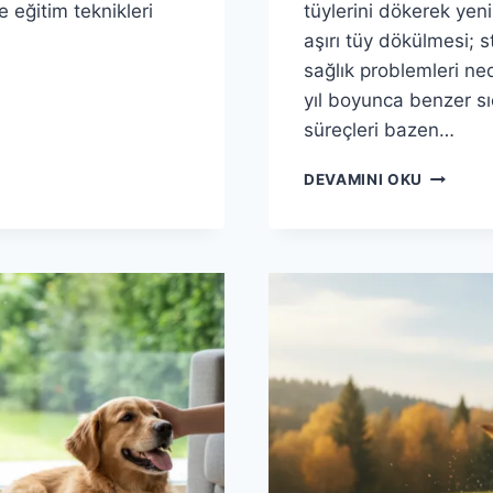
 eğitim teknikleri
tüylerini dökerek yen
aşırı tüy dökülmesi; 
sağlık problemleri ned
yıl boyunca benzer sı
süreçleri bazen…
KEDI
DEVAMINI OKU
TÜY
DÖKMES
NASIL
AZALTIL
BILIMSE
VE
ETKILI
YÖNTEM