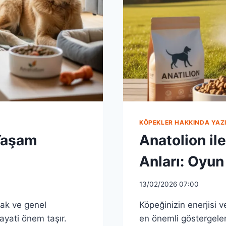
KÖPEKLER HAKKINDA YAZI
 Yaşam
Anatolion il
Anları: Oyun
13/02/2026 07:00
mak ve genel
Köpeğinizin enerjisi 
yati önem taşır.
en önemli göstergeler