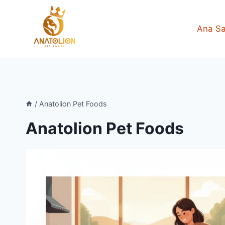
Skip
to
Ana Sa
content
/
Anatolion Pet Foods
Anatolion Pet Foods