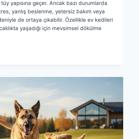
i tüy yapısına geçer. Ancak bazı durumlarda
stres, yanlış beslenme, yetersiz bakım veya
eniyle de ortaya çıkabilir. Özellikle ev kedileri
caklıkta yaşadığı için mevsimsel dökülme
I
IR?
L
LER