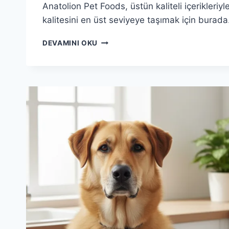
Anatolion Pet Foods, üstün kaliteli içerikleriy
kalitesini en üst seviyeye taşımak için burada
ANATOLION
DEVAMINI OKU
ILE
KÖPEĞINIZIN
YAŞAM
KALITESINI
ARTIRIN