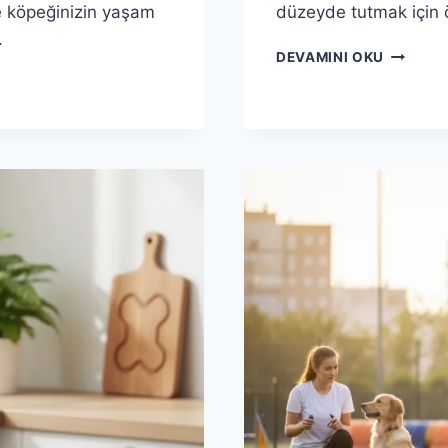
le köpeğinizin yaşam
düzeyde tutmak için ö
.
ANATOL
DEVAMINI OKU
ILE
KÖPEĞIN
SEVINÇ
DOLU
ANLARI:
OYUN
VE
AKTIF
YAŞAM