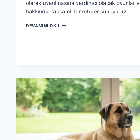
olarak uyarılmasına yardımcı olacak oyunlar ve
hakkında kapsamlı bir rehber sunuyoruz.
ANATOLION
DEVAMINI OKU
ILE
KÖPEĞINIZIN
ZIHINSEL
GELIŞIMI:
OYUNLAR
VE
EĞITIM