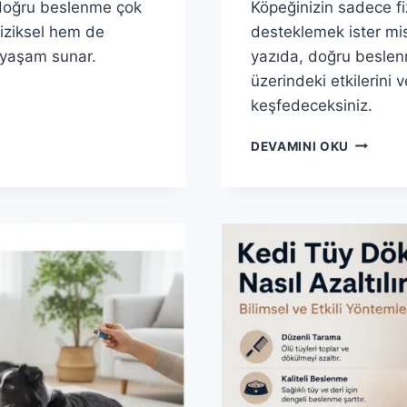
 doğru beslenme çok
Köpeğinizin sadece fiz
iziksel hem de
desteklemek ister mi
r yaşam sunar.
yazıda, doğru beslenm
üzerindeki etkilerini v
keşfedeceksiniz.
ANATOL
DEVAMINI OKU
MAMA
ILE
KÖPEĞIN
ZEKA
GELIŞIMI