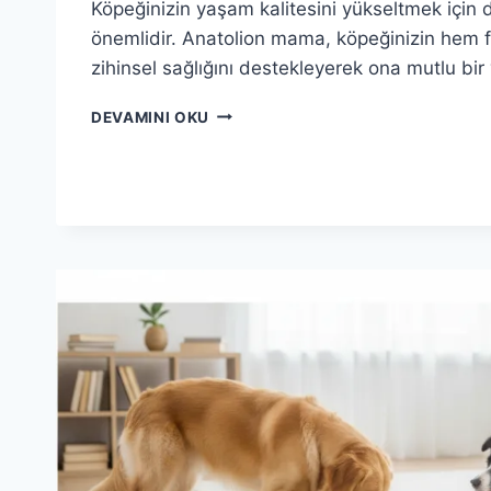
Köpeğinizin yaşam kalitesini yükseltmek için
önemlidir. Anatolion mama, köpeğinizin hem f
zihinsel sağlığını destekleyerek ona mutlu bi
ANATOLION
DEVAMINI OKU
MAMA
ILE
KÖPEĞINIZIN
MUTLU
BIR
YAŞAMI