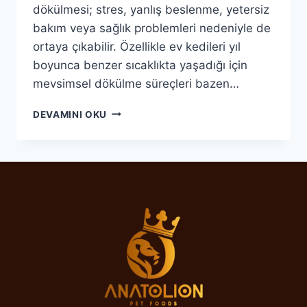
dökülmesi; stres, yanlış beslenme, yetersiz
bakım veya sağlık problemleri nedeniyle de
ortaya çıkabilir. Özellikle ev kedileri yıl
boyunca benzer sıcaklıkta yaşadığı için
mevsimsel dökülme süreçleri bazen…
KEDI
DEVAMINI OKU
TÜY
DÖKMESI
NASIL
AZALTILIR?
BILIMSEL
VE
ETKILI
YÖNTEMLER