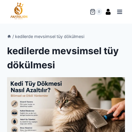
Skip
to
0
content
/
kedilerde mevsimsel tüy dökülmesi
kedilerde mevsimsel tüy
dökülmesi