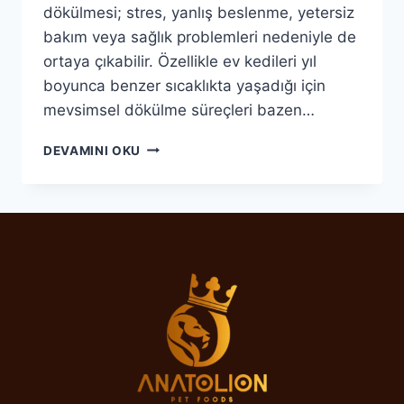
dökülmesi; stres, yanlış beslenme, yetersiz
bakım veya sağlık problemleri nedeniyle de
ortaya çıkabilir. Özellikle ev kedileri yıl
boyunca benzer sıcaklıkta yaşadığı için
mevsimsel dökülme süreçleri bazen…
KEDI
DEVAMINI OKU
TÜY
DÖKMESI
NASIL
AZALTILIR?
BILIMSEL
VE
ETKILI
YÖNTEMLER