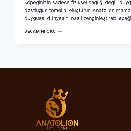
Köpeğinizin sadece fiziksel sağlığı değil, duygu
dostluğun temelini oluşturur. Anatolion mama 
duygusal dünyasını nasıl zenginleştirebileceği
ANATOLION
DEVAMINI OKU
ILE
KÖPEĞINIZIN
DUYGUSAL
DÜNYASI:
MUTLU
BIR
DOSTLUK