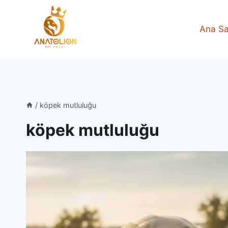
Skip
to
Ana Sa
content
/
köpek mutluluğu
köpek mutluluğu