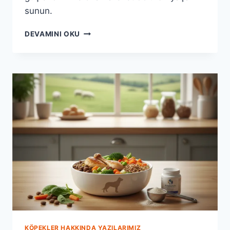
sunun.
ANATOLION
DEVAMINI OKU
MAMA
ILE
KÖPEĞINIZIN
EKLEM
SAĞLIĞI:
HAREKETLI
BIR
YAŞAMIN
SIRLARI
KÖPEKLER HAKKINDA YAZILARIMIZ