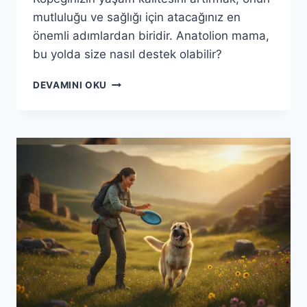
mutluluğu ve sağlığı için atacağınız en
önemli adımlardan biridir. Anatolion mama,
bu yolda size nasıl destek olabilir?
ANATOLION
DEVAMINI OKU
MAMA
ILE
KÖPEĞINIZIN
YAŞAM
KALITESINI
YÜKSELTIN