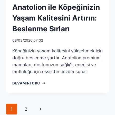
Anatolion ile Köpeğinizin
Yaşam Kalitesini Artırın:
Beslenme Sırları
08/03/2026 07:02
Köpeğinizin yaşam kalitesini yükseltmek için
doğru beslenme şarttır. Anatolion premium
mamaları, dostunuzun sağlığı, enerjisi ve
mutluluğu için eşsiz bir çözüm sunar.
ANATOLION
DEVAMINI OKU
ILE
KÖPEĞINIZIN
YAŞAM
KALITESINI
Page
Next
1
2
ARTIRIN:
BESLENME