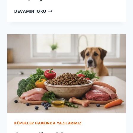
ANATOLION
DEVAMINI OKU
MAMA
ILE
KÖPEĞINIZIN
YAŞAM
KALITESINI
MAKSIMIZE
EDIN
KÖPEKLER HAKKINDA YAZILARIMIZ