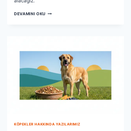
alacağız.
ANATOLION
DEVAMINI OKU
ILE
KÖPEĞINIZ
İÇIN
DOĞRU
BESLENME
DENGESI
KÖPEKLER HAKKINDA YAZILARIMIZ