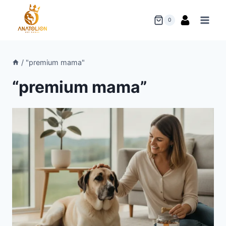
Skip
to
0
content
/
"premium mama"
“premium mama”