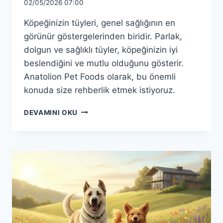
02/05/2026 07:00
Köpeğinizin tüyleri, genel sağlığının en
görünür göstergelerinden biridir. Parlak,
dolgun ve sağlıklı tüyler, köpeğinizin iyi
beslendiğini ve mutlu olduğunu gösterir.
Anatolion Pet Foods olarak, bu önemli
konuda size rehberlik etmek istiyoruz.
ANATOLION
DEVAMINI OKU
ILE
KÖPEĞINIZIN
TÜY
SAĞLIĞI:
PARLAK
VE
SAĞLIKLI
TÜYLER
İÇIN
REHBER