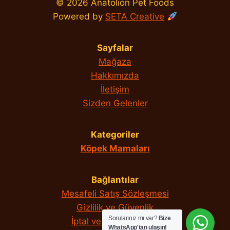
© 2026 Anatolion Pet Foods
Powered by
SETA Creative
Sayfalar
Mağaza
Hakkımızda
İletişim
Sizden Gelenler
Kategoriler
Köpek Mamaları
Bağlantılar
Mesafeli Satış Sözleşmesi
Gizlilik ve Güvenlik
Sorularınız mı var?
Bize
İptal ve İade Koşulları
WhatsApp'tan ulaşın!