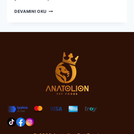
ANATOLION
DEVAMINI OKU
ILE
KÖPEĞINIZIN
SOSYAL
BECERILERINI
GELIŞTIRIN