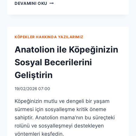
ANATOLION
DEVAMINI OKU
ILE
KÖPEĞINIZIN
SOSYAL
BECERILERINI
GELIŞTIRIN
KÖPEKLER HAKKINDA YAZILARIMIZ
Anatolion ile Köpeğinizin
Sosyal Becerilerini
Geliştirin
19/02/2026 07:00
Köpeğinizin mutlu ve dengeli bir yaşam
sürmesi için sosyalleşme kritik öneme
sahiptir. Anatolion mama’nın bu süreçteki
rolünü ve sosyalleşmeyi destekleyen
yöntemleri keşfedin.