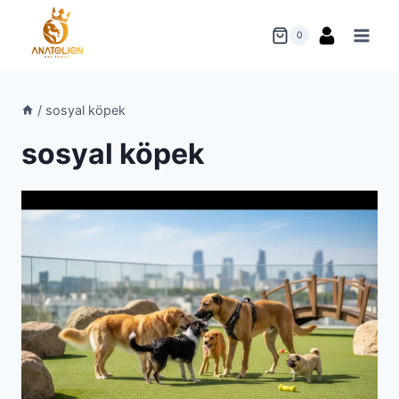
Skip
to
0
content
/
sosyal köpek
sosyal köpek