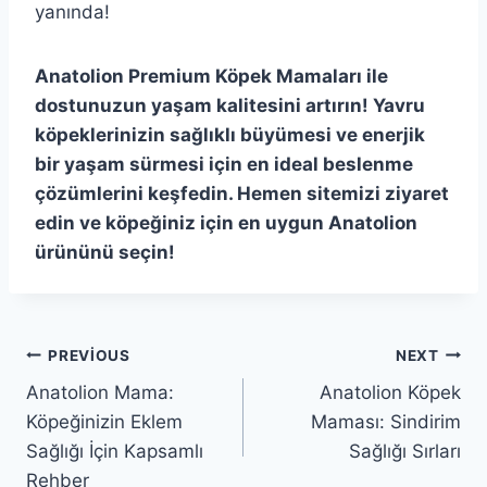
yanında!
Anatolion Premium Köpek Mamaları ile
dostunuzun yaşam kalitesini artırın! Yavru
köpeklerinizin sağlıklı büyümesi ve enerjik
bir yaşam sürmesi için en ideal beslenme
çözümlerini keşfedin. Hemen sitemizi ziyaret
edin ve köpeğiniz için en uygun Anatolion
ürününü seçin!
Yazı
PREVIOUS
NEXT
Anatolion Mama:
Anatolion Köpek
gezinmesi
Köpeğinizin Eklem
Maması: Sindirim
Sağlığı İçin Kapsamlı
Sağlığı Sırları
Rehber