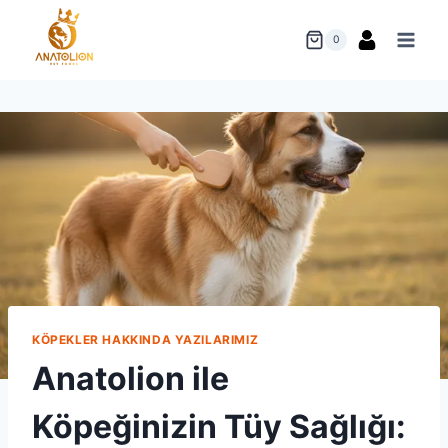
Skip
to
0
content
KÖPEKLER HAKKINDA YAZILARIMIZ
Anatolion ile
Köpeğinizin Tüy Sağlığı: