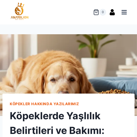
Skip
to
0
content
KÖPEKLER HAKKINDA YAZILARIMIZ
Köpeklerde Yaşlılık
Belirtileri ve Bakımı: