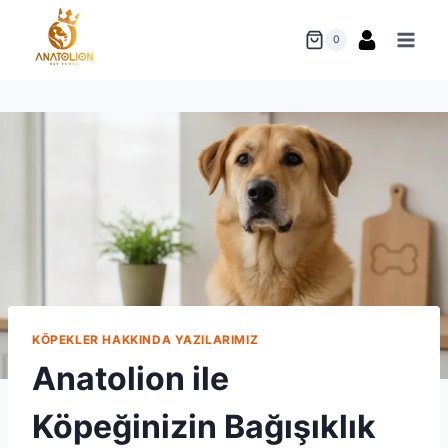
Skip
to
0
content
KÖPEKLER HAKKINDA YAZILARIMIZ
Anatolion ile
Köpeğinizin Bağışıklık