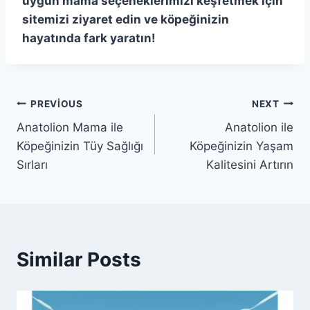
uygun mama seçeneklerimizi keşfetmek için
sitemizi ziyaret edin ve köpeğinizin
hayatında fark yaratın!
Yazı
PREVIOUS
NEXT
Anatolion Mama ile
Anatolion ile
gezinmesi
Köpeğinizin Tüy Sağlığı
Köpeğinizin Yaşam
Sırları
Kalitesini Artırın
Similar Posts