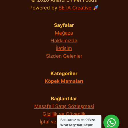
© 2026 Anatolion Pet Foods
Powered by
SETA Creative
Sayfalar
Mağaza
Hakkımızda
İletişim
Sizden Gelenler
Kategoriler
Köpek Mamaları
Bağlantılar
Mesafeli Satış Sözleşmesi
Gizlilik ve Güvenlik
Sorularınız mı var?
Bize
İptal ve İade Koşulları
WhatsApp'tan ulaşın!