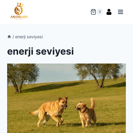
Skip
to
0
content
/
enerji seviyesi
enerji seviyesi