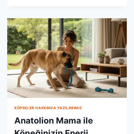
KÖPEĞINIZIN
ENERJI
SEVIYESI
NASIL
YÜKSELTILIR?
KÖPEKLER HAKKINDA YAZILARIMIZ
Anatolion Mama ile
Köpeğinizin Enerji