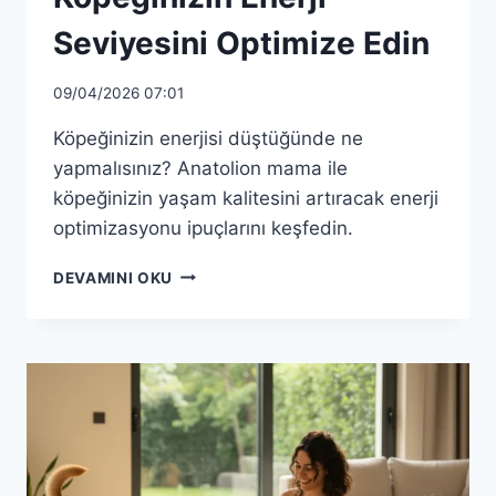
Seviyesini Optimize Edin
09/04/2026 07:01
Köpeğinizin enerjisi düştüğünde ne
yapmalısınız? Anatolion mama ile
köpeğinizin yaşam kalitesini artıracak enerji
optimizasyonu ipuçlarını keşfedin.
ANATOLION
DEVAMINI OKU
MAMA
ILE
KÖPEĞINIZIN
ENERJI
SEVIYESINI
OPTIMIZE
EDIN