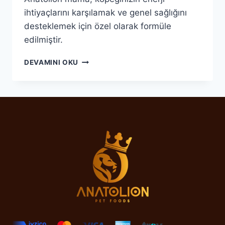
ihtiyaçlarını karşılamak ve genel sağlığını
desteklemek için özel olarak formüle
edilmiştir.
ANATOLION
DEVAMINI OKU
MAMA
ILE
KÖPEĞINIZIN
ENERJI
SEVIYESINI
OPTIMIZE
EDIN